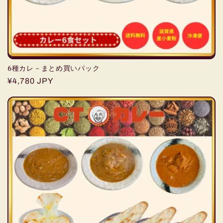
6種カレ－まとめ買いパック
通
¥4,780 JPY
常
価
格