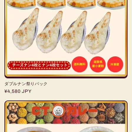
ダブルナン祭りパック
通
¥4,580 JPY
常
価
格