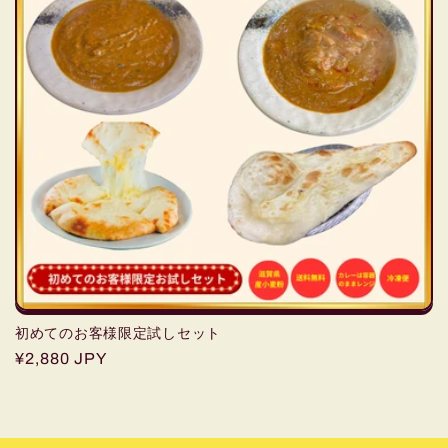
初めてのお客様限定試しセット
通
¥2,880 JPY
常
価
格