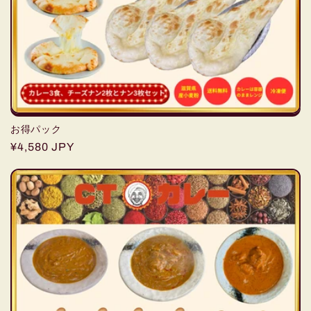
お得パック
通
¥4,580 JPY
常
価
格