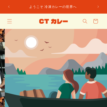
コンテン
月間1
ようこそ 冷凍カレーの世界へ
ツに進む
カ
ー
ト