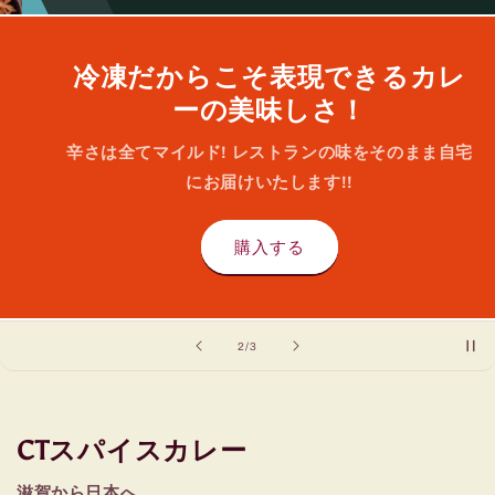
冷凍だからこそ表現できるカレ
ーの美味しさ！
辛さは全てマイルド! レストランの味をそのまま自宅
にお届けいたします!!
購入する
の
2
/
3
CTスパイスカレー
滋賀から日本へ