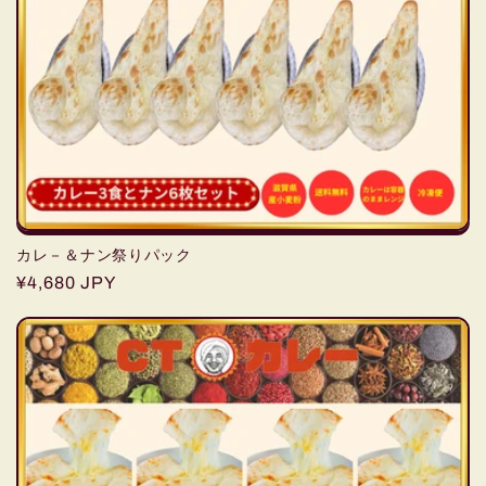
カレ－＆ナン祭りパック
通
¥4,680 JPY
常
価
格